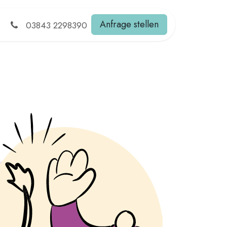
ehr
Anfrage stellen
03843 2298390