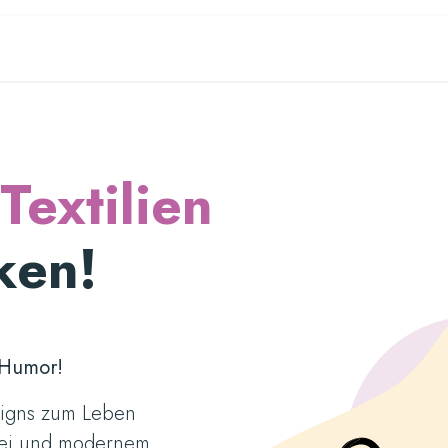
tickerei
Druckerei
Kontakt
Wir
M
Textilien
ken!
l Humor!
esigns zum Leben
rei und modernem