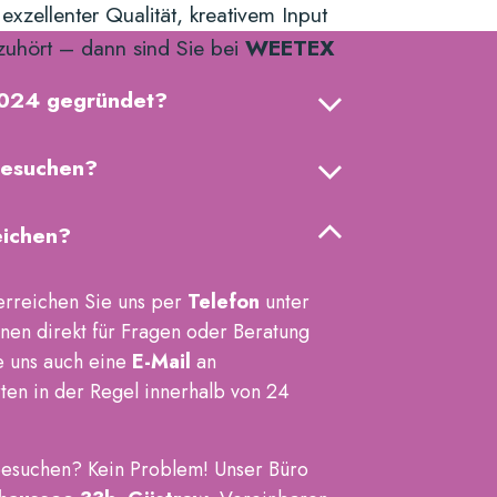
zellenter Qualität, kreativem Input
 zuhört – dann sind Sie bei
WEETEX
 2024 gegründet?
besuchen?
eichen?
 erreichen Sie uns per
Telefon
unter
nen direkt für Fragen oder Beratung
e uns auch eine
E-Mail
an
en in der Regel innerhalb von 24
besuchen? Kein Problem! Unser Büro