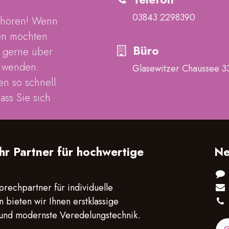
03843 2298390
 hören! Wenn
en möchten
Büro
h gerne über
s wenden.
Glasewitzer Chaussee 33b
en so schnell
ass Sie sich
r Partner für hochwertige
Ne
sprechpartner für individuelle
 bieten wir Ihnen erstklassige
und modernste Veredelungstechnik.