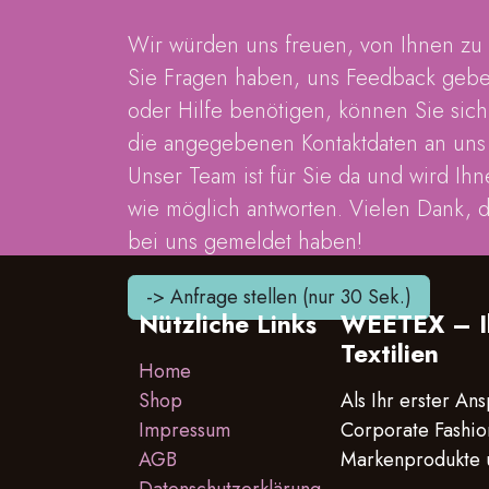
Wir würden uns freuen, von Ihnen zu
Sie Fragen haben, uns Feedback geb
oder Hilfe benötigen, können Sie sic
die angegebenen Kontaktdaten an un
Unser Team ist für Sie da und wird Ihn
wie möglich antworten. Vielen Dank, d
bei uns gemeldet haben!
-> Anfrage stellen (nur 30 Sek.)
Nützliche Links
WEETEX – Ih
Textilien
Home
Shop
Als Ihr erster An
Impressum
Corporate Fashion
AGB
Markenprodukte 