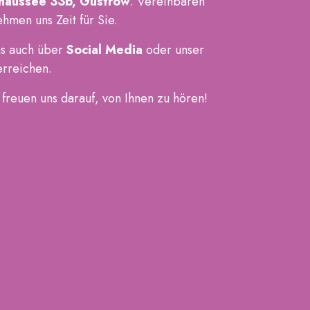
haussee 33b, Güstrow
. Vereinbaren
hmen uns Zeit für Sie.
ns auch über
Social Media
oder unser
erreichen.
 freuen uns darauf, von Ihnen zu hören!