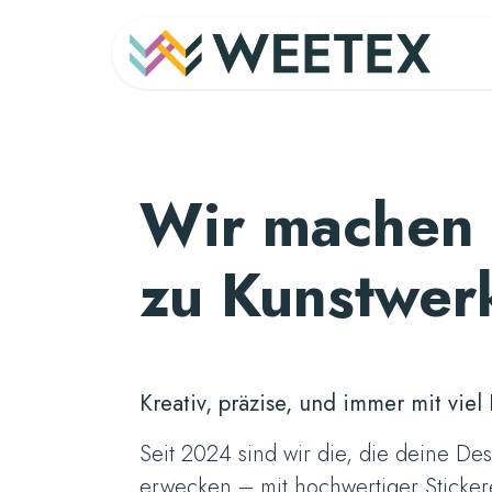
Zum Inhalt springen
S
Wir machen
zu Kunstwer
Kreativ, präzise, und immer mit vie
Seit 2024 sind wir die, die deine D
erwecken – mit hochwertiger Sticke